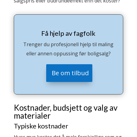
salgspris eller budrundeeffekt enn det koster?
Få hjelp av fagfolk
Trenger du profesjonell hjelp til maling
eller annen oppussing før boligsalg?
Be om tilbud
Kostnader, budsjett og valg av
materialer
Typiske kostnader
Hvor mye koster det å male forskjellige rom og