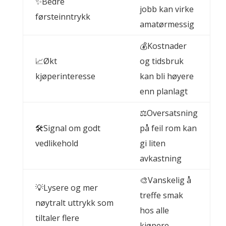
✨Bedre
jobb kan virke
førsteinntrykk
amatørmessig
💰Kostnader
📈Økt
og tidsbruk
kjøperinteresse
kan bli høyere
enn planlagt
⚖️Oversatsning
🛠️Signal om godt
på feil rom kan
vedlikehold
gi liten
avkastning
🎨Vanskelig å
💡Lysere og mer
treffe smak
nøytralt uttrykk som
hos alle
tiltaler flere
kjøpere