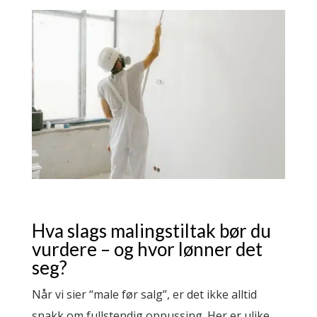
Hva slags malingstiltak bør du
vurdere – og hvor lønner det
seg?
Når vi sier “male før salg”, er det ikke alltid
snakk om fullstendig oppussing. Her er ulike