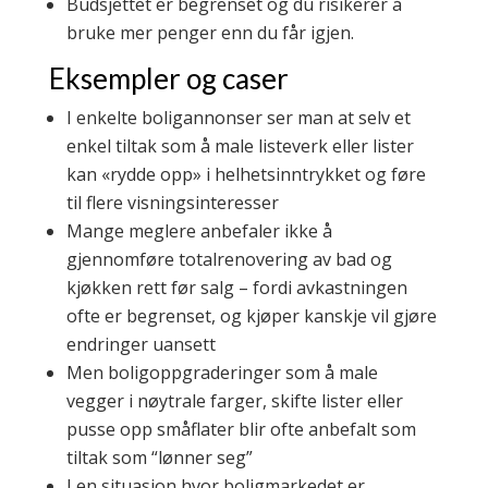
Budsjettet er begrenset og du risikerer å
bruke mer penger enn du får igjen.
Eksempler og caser
I enkelte boligannonser ser man at selv et
enkel tiltak som å male listeverk eller lister
kan «rydde opp» i helhetsinntrykket og føre
til flere visningsinteresser
Mange meglere anbefaler ikke å
gjennomføre totalrenovering av bad og
kjøkken rett før salg – fordi avkastningen
ofte er begrenset, og kjøper kanskje vil gjøre
endringer uansett
Men boligoppgraderinger som å male
vegger i nøytrale farger, skifte lister eller
pusse opp småflater blir ofte anbefalt som
tiltak som “lønner seg”
I en situasjon hvor boligmarkedet er