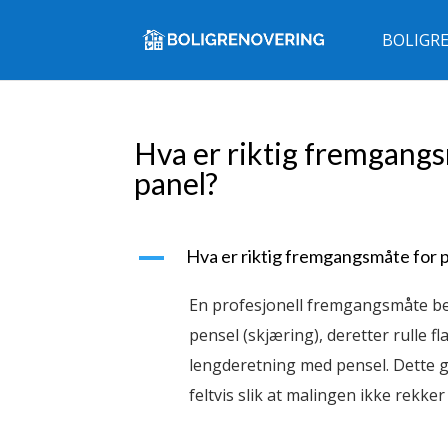
BOLIGR
Hva er riktig fremgangs
panel?
A
Hva er riktig fremgangsmåte for p
En profesjonell fremgangsmåte best
pensel (skjæring), deretter rulle fla
lengderetning med pensel. Dette gir
feltvis slik at malingen ikke rekker