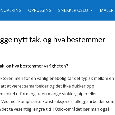
ENOVERING
OPPUSSING
SNEKKER OSLO
MALER 
legge nytt tak, og hva bestemmer
t tak, og hva bestemmer varigheten?
ktorer, men for en vanlig enebolig tar det typisk mellom én
tsatt at været samarbeider og det ikke dukker opp
n enkel utforming, uten mange vinkler, piper eller
e. Ved mer kompliserte konstruksjoner, tilleggsarbeider som
n det ta vesentlig lengre tid. I Oslo-området bør man også