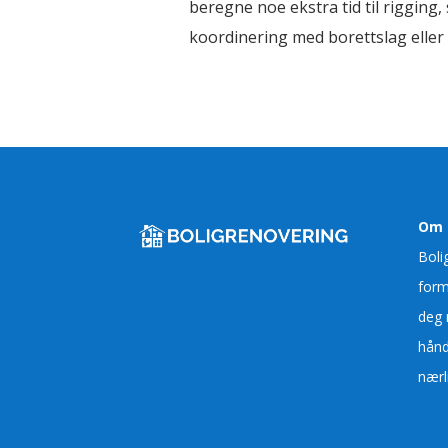
beregne noe ekstra tid til rigging
koordinering med borettslag eller
Om 
Boli
form
deg 
hånd
nærl